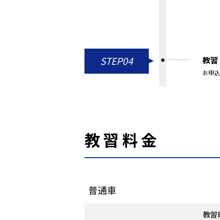
STEP04
教習
お申込
教習料金
普通車
教習