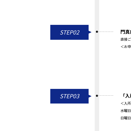
STEP02
門真
直接ご
＜お申込
STEP03
「入
＜入所
水曜日
日曜日