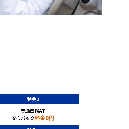
特典2
普通四輪AT
料金0円
安心パック