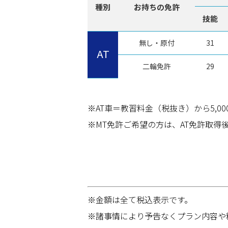
種別
お持ちの免許
技能
無し・原付
31
AT
二輪免許
29
※AT車＝教習料金（税抜き）から5,
※MT免許ご希望の方は、AT免許取得
※金額は全て税込表示です。
※諸事情により予告なくプラン内容や