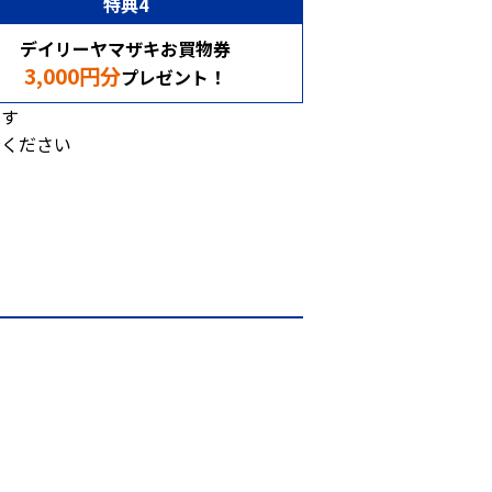
特典4
デイリーヤマザキ
お買物券
3,000円分
プレゼント！
ます
示ください